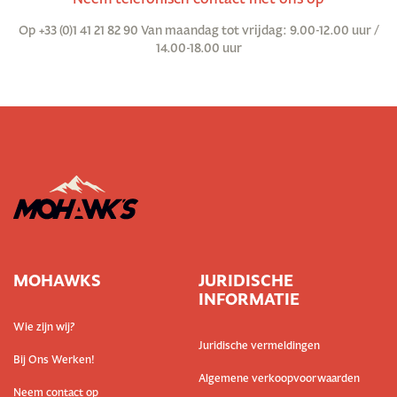
Op +33 (0)1 41 21 82 90 Van maandag tot vrijdag: 9.00-12.00 uur /
14.00-18.00 uur
MOHAWKS
JURIDISCHE
INFORMATIE
Wie zijn wij?
Juridische vermeldingen
Bij Ons Werken!
Algemene verkoopvoorwaarden
Neem contact op