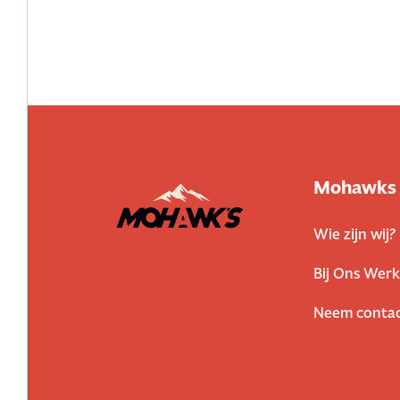
Mohawks
Wie zijn wij?
Bij Ons Werk
Neem contac