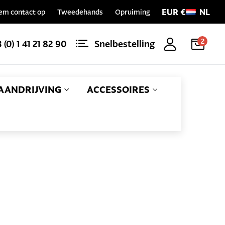
EUR €
NL
em contact op
Tweedehands
Opruiming
2
 (0) 1 41 21 82 90
Snelbestelling
AANDRIJVING
ACCESSOIRES