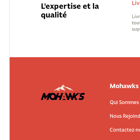
Liv
L'expertise et la
qualité
Liv
tou
sup
Mohawks
Qui Sommes 
Nous Rejoind
Contactez-n