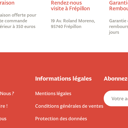
raison
Rendez-nous
Garanti
visite à Frépillon
Rembou
raison offerte pour
te commande
19 Av. Roland Moreno,
Garantie 
érieur à 350 euros
95740 Frépillon
rembours
jours
Informations légales
Abonnez-
Nous ?
Mentions légales
re !
Conditions générales de ventes
ous
Protection des données