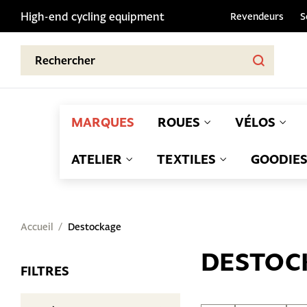
High-end cycling equipment
Revendeurs
S
MARQUES
ROUES
VÉLOS
ATELIER
TEXTILES
GOODIE
Accueil
Destockage
DESTOC
FILTRES