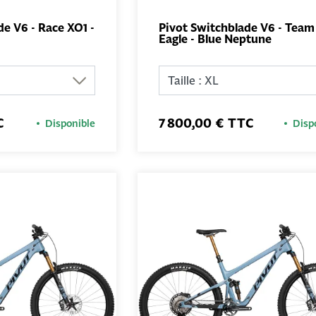
de V6 - Race XO1 -
Pivot Switchblade V6 - Team
Eagle - Blue Neptune
AJOUTER AU
AJOUTER 
PANIER
PANIER
C
7 800,00 € TTC
Disponible
Disp