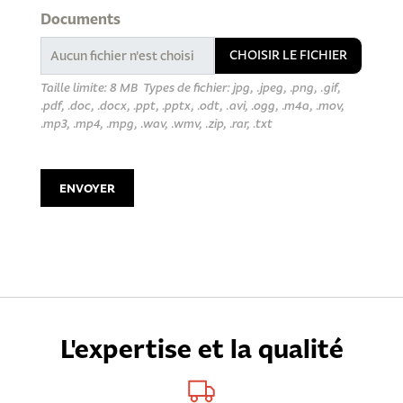
Documents
CHOISIR LE FICHIER
Taille limite: 8 MB Types de fichier: jpg, .jpeg, .png, .gif,
.pdf, .doc, .docx, .ppt, .pptx, .odt, .avi, .ogg, .m4a, .mov,
.mp3, .mp4, .mpg, .wav, .wmv, .zip, .rar, .txt
L'expertise et la qualité