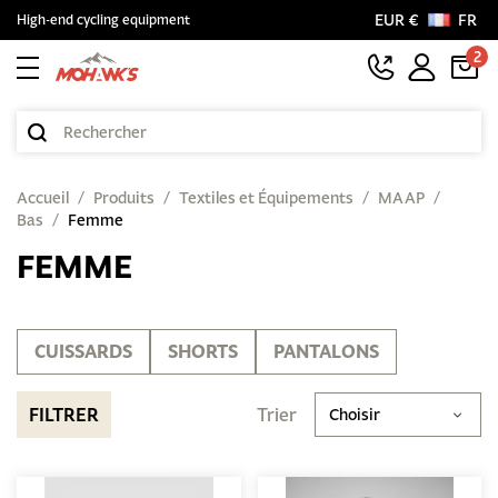
EUR €
FR
High-end cycling equipment
2
Accueil
Produits
Textiles et Équipements
MAAP
Bas
Femme
FEMME
CUISSARDS
SHORTS
PANTALONS
FILTRER
Trier
Choisir