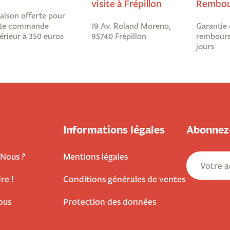
visite à Frépillon
Rembou
raison offerte pour
te commande
19 Av. Roland Moreno,
Garantie 
érieur à 350 euros
95740 Frépillon
rembours
jours
Informations légales
Abonnez-
Nous ?
Mentions légales
re !
Conditions générales de ventes
ous
Protection des données