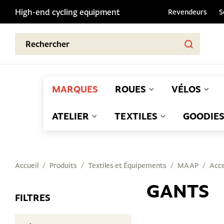
High-end cycling equipment
Revendeurs
S
MARQUES
ROUES
VÉLOS
ATELIER
TEXTILES
GOODIE
Accueil
Produits
Textiles et Équipements
MAAP
Acce
GANTS
FILTRES