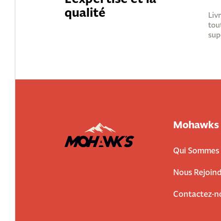
qualité
Liv
tou
sup
Mohawks
Qui Sommes 
Nous Rejoind
Contactez-n