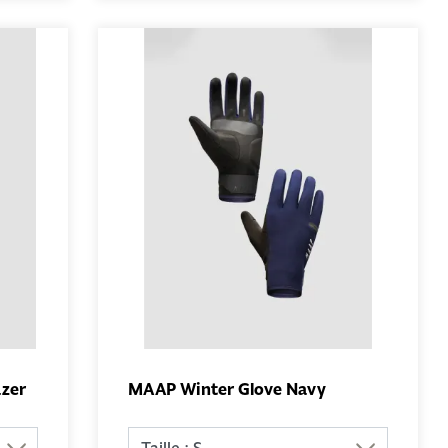
azer
MAAP Winter Glove Navy
AU
AJOUTER AU
PANIER