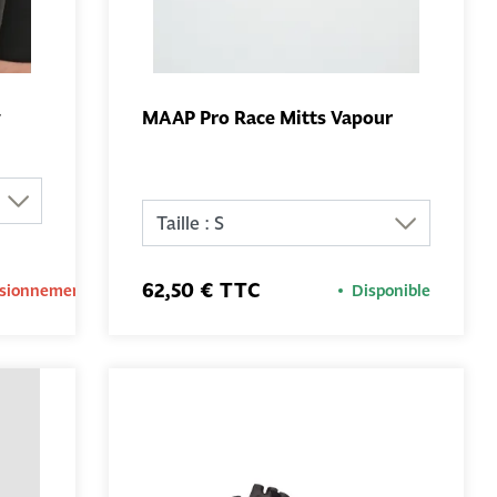
y
MAAP Pro Race Mitts Vapour
AU
AJOUTER AU
PANIER
62,50 € TTC
isionnement
Disponible