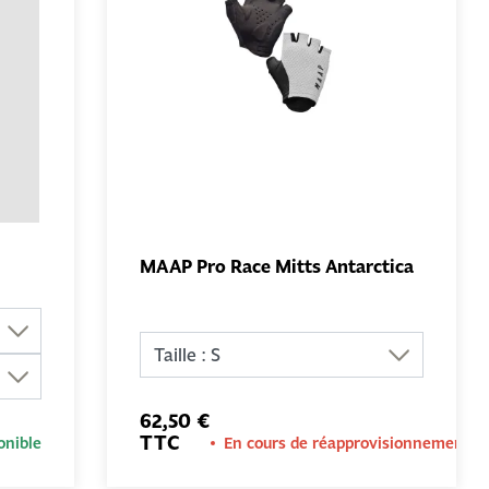
MAAP Pro Race Mitts Antarctica
AU
AJOUTER AU
PANIER
62,50 €
TTC
onible
En cours de réapprovisionnement