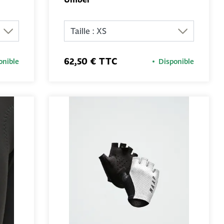
AU
AJOUTER AU
PANIER
62,50 € TTC
onible
Disponible