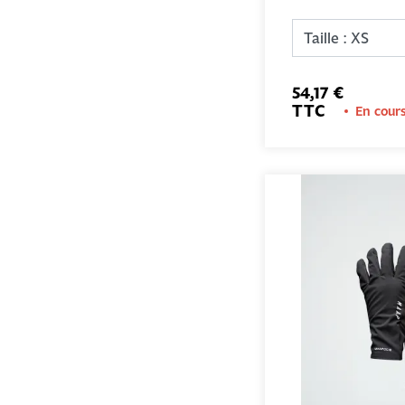
54,17 €
TTC
En cour