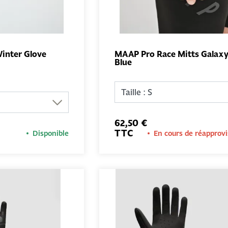
inter Glove
MAAP Pro Race Mitts Galax
Blue
AJOUTER AU
AJOUTER 
PANIER
PANIER
62,50 €
TTC
Disponible
En cours de réapprov