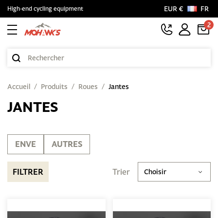
EUR €
FR
High-end cycling equipment
2
Accueil
Produits
Roues
Jantes
JANTES
ENVE
AUTRES
FILTRER
Trier
Choisir