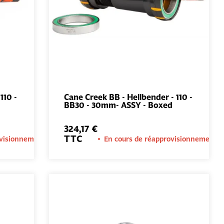
110 -
Cane Creek BB - Hellbender - 110 -
BB30 - 30mm- ASSY - Boxed
AU
AJOUTER AU
PANIER
324,17 €
TTC
ovisionnement
En cours de réapprovisionnement