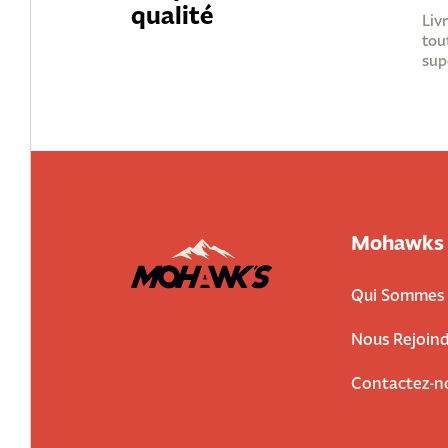
qualité
Liv
tou
sup
Mohawks
Qui Sommes 
Nous Rejoind
Contactez-n