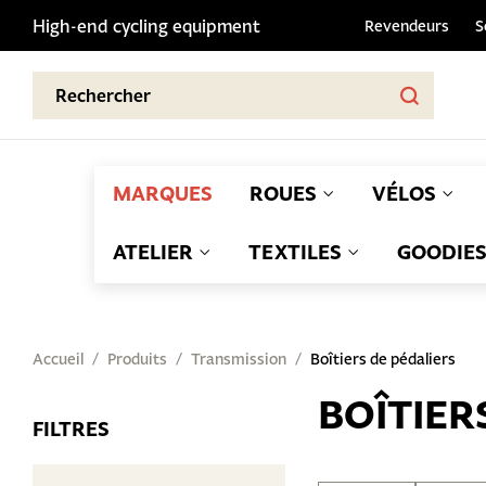
High-end cycling equipment
Revendeurs
S
MARQUES
ROUES
VÉLOS
ATELIER
TEXTILES
GOODIE
Accueil
Produits
Transmission
Boîtiers de pédaliers
BOÎTIER
FILTRES