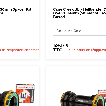
 30mm Spacer Kit
Cane Creek BB - Hellbender 7
mm
BSA30- 24mm (Shimano) - AS
AJOUTER AU
AJOUTER 
Boxed
PANIER
PANIER
124,17 €
TTC
s de réapprovisionnement
En cours de réappro