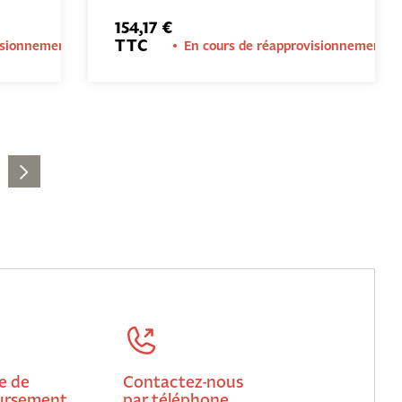
PANIER
154,17 €
TTC
isionnement
En cours de réapprovisionnement
e de
Contactez-nous
rsement
par téléphone