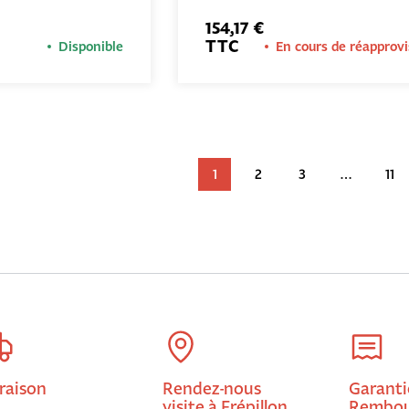
PANIER
PANIER
154,17 €
TTC
Disponible
En cours de réapprov
1
2
3
…
11
raison
Rendez-nous
Garanti
visite à Frépillon
Rembou