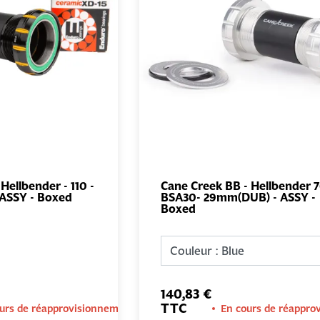
Hellbender - 110 -
Cane Creek BB - Hellbender 7
ASSY - Boxed
BSA30- 29mm(DUB) - ASSY -
AJOUTER AU
AJOUTER 
Boxed
PANIER
PANIER
140,83 €
TTC
urs de réapprovisionnement
En cours de réappro