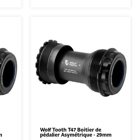
Wolf Tooth T47 Boitier de
m
pédalier Asymétrique - 29mm
AU
AJOUTER AU