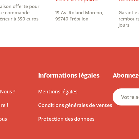
raison offerte pour
te commande
19 Av. Roland Moreno,
Garantie 
érieur à 350 euros
95740 Frépillon
rembours
jours
Informations légales
Abonnez-
Nous ?
Mentions légales
re !
Conditions générales de ventes
ous
Protection des données