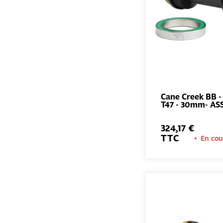
Cane Creek BB - 
T47 - 30mm- AS
324,17 €
TTC
En cou