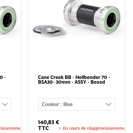
0 -
Cane Creek BB - Hellbender 70 -
BSA30- 30mm - ASSY - Boxed
AU
AJOUTER AU
PANIER
140,83 €
TTC
visionnement
En cours de réapprovisionnement