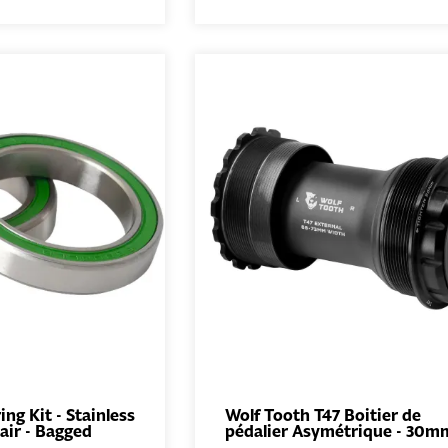
ng Kit - Stainless
Wolf Tooth T47 Boitier de
air - Bagged
pédalier Asymétrique - 30m
AJOUTER AU
AJOUTER 