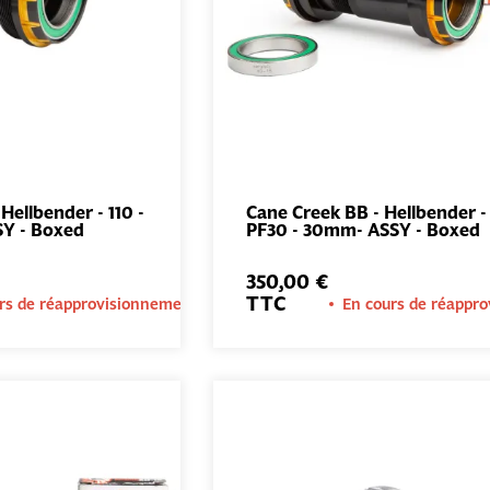
Hellbender - 110 -
Cane Creek BB - Hellbender - 
SY - Boxed
PF30 - 30mm- ASSY - Boxed
AJOUTER AU
AJOUTER 
PANIER
PANIER
350,00 €
TTC
rs de réapprovisionnement
En cours de réappr