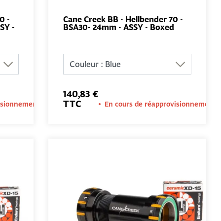
0 -
Cane Creek BB - Hellbender 70 -
SY -
BSA30- 24mm - ASSY - Boxed
AU
AJOUTER AU
PANIER
140,83 €
TTC
visionnement
En cours de réapprovisionnement