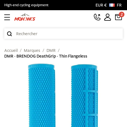
EUR €
FR
High-end cycling equipment
2
Accueil
Marques
DMR
DMR - BRENDOG DeathGrip - Thin Flangeless