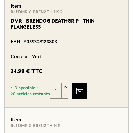
Item :
Ref DMR-G-BREN2-THINSG
DMR - BRENDOG DEATHGRIP - THIN
FLANGELESS
EAN :
5055308126803
Couleur : Vert
24.99 € TTC
Disponible :
20 articles restants
Item :
Ref DMR-G-BREN2-THIN-R