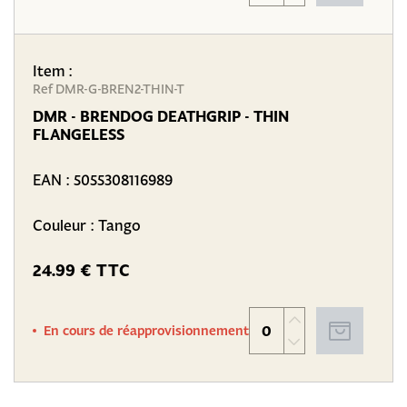
Item :
Ref DMR-G-BREN2-THIN-T
DMR - BRENDOG DEATHGRIP - THIN
FLANGELESS
EAN :
5055308116989
Couleur : Tango
24.99 € TTC
En cours de réapprovisionnement