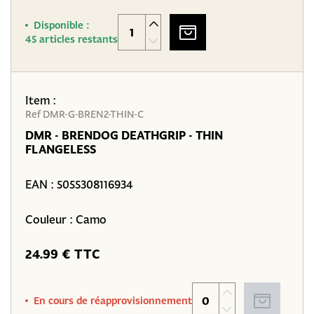
Disponible :
45 articles restants
Item :
Ref DMR-G-BREN2-THIN-C
DMR - BRENDOG DEATHGRIP - THIN
FLANGELESS
EAN :
5055308116934
Couleur : Camo
24.99 € TTC
En cours de réapprovisionnement