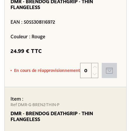
DMR - BRENDOG DEATHGRIP - THIN
FLANGELESS
EAN :
5055308116972
Couleur : Rouge
24.99 € TTC
En cours de réapprovisionnement
Item :
Ref DMR-G-BREN2-THIN-P
DMR - BRENDOG DEATHGRIP - THIN
FLANGELESS