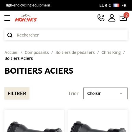
EUR €
FR
High-end cycling equipment
2
Accueil
Composants
Boitiers de pédaliers
Chris King
Boitiers Aciers
BOITIERS ACIERS
FILTRER
Trier
Choisir