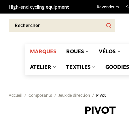
High-end cycling equipment
Revendeurs
S
MARQUES
ROUES
VÉLOS
ATELIER
TEXTILES
GOODIE
Accueil
Composants
Jeux de direction
Pivot
PIVOT