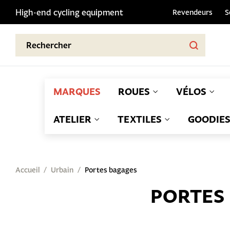
High-end cycling equipment
Revendeurs
S
MARQUES
ROUES
VÉLOS
ATELIER
TEXTILES
GOODIE
Accueil
Urbain
Portes bagages
PORTES