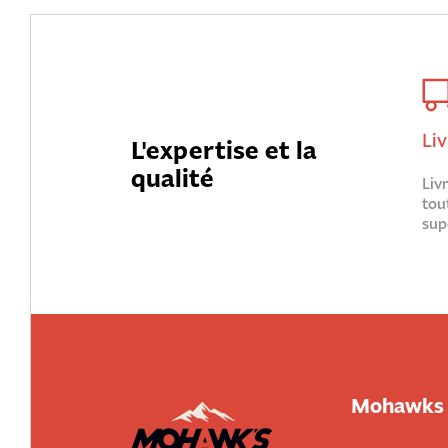
Liv
L'expertise et la
qualité
Liv
tou
sup
Mohawks