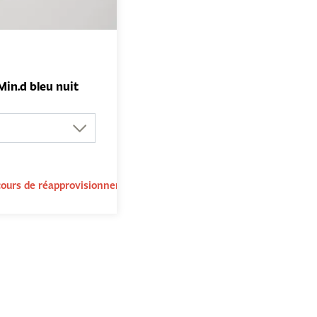
Min.d bleu nuit
AJOUTER AU
PANIER
cours de réapprovisionnement