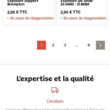
Exposure Support
Exposure QR SHIM
Brompton
25.4MM - 31.8MM
2,50 € TTC
2,50 € TTC
En cours de réapprovisionnement
En cours de réapprovision
1
2
3
…
9
L'expertise et la qualité
Livraison