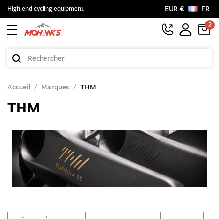
EUR €
FR
High-end cycling equipment
2
Accueil
Marques
THM
THM