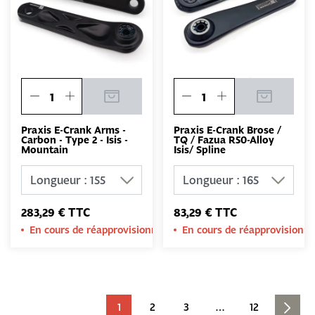
Praxis E-Crank Arms -
Praxis E-Crank Brose /
Carbon - Type 2 - Isis -
TQ / Fazua R50-Alloy
Mountain
Isis/ Spline
283,29 € TTC
83,29 € TTC
En cours de réapprovisionnement
En cours de réapprovision
1
2
3
…
12