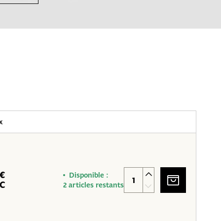
x
 €
Disponible :
C
2 articles restants