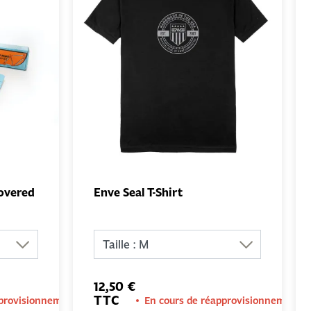
overed
Enve Seal T-Shirt
UTER
AJOUTER
NIER
AU PANIER
12,50 €
TTC
pprovisionnement
En cours de réapprovisionnement