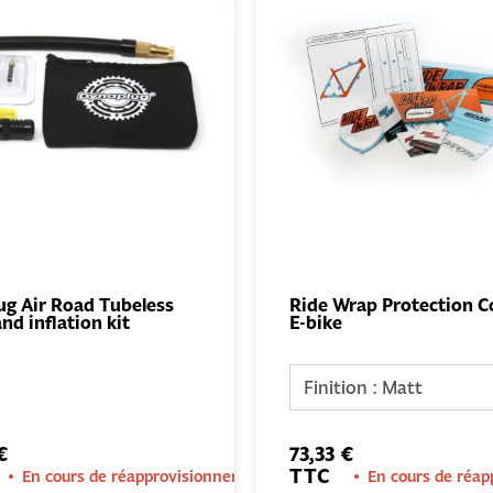
ug Air Road Tubeless
Ride Wrap Protection C
and inflation kit
E-bike
AJOUTER
AJO
AU PANIER
AU PA
€
73,33 €
TTC
En cours de réapprovisionnement
En cours de réa