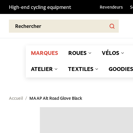
High-end cycling equipment
Revendeurs
S
MARQUES
ROUES
VÉLOS
ATELIER
TEXTILES
GOODIE
Accueil
MAAP Alt Road Glove Black