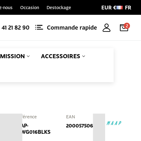
EUR €
FR
z-nous
Occasion
Destockage
2
1 41 21 82 90
Commande rapide
MISSION
ACCESSOIRES
Référence
EAN
MAP-
2000575064542
MWG016BLKS