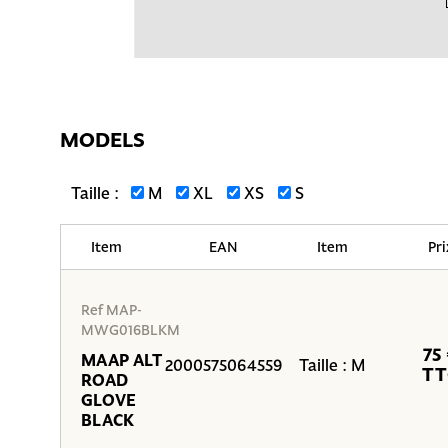
MODELS
Taille :
M
XL
XS
S
Item
EAN
Item
Pri
Ref MAP-
MWG016BLKM
75
MAAP ALT
2000575064559
Taille : M
TT
ROAD
GLOVE
BLACK