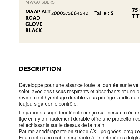
MWG016BLKS
75
MAAP ALT
2000575064542
Taille : S
TT
ROAD
GLOVE
BLACK
DESCRIPTION
Développé pour une aisance toute la journée sur le vélo
soleil avec des tissus respirants et absorbants et une p
revêtement hydrofuge durable vous protège tandis qu
toujours garder le contrôle.
Le panneau supérieur tricoté conçu sur mesure crée un
tige en nylon hautement durable offre une protection co
réfléchissants sur le dessus de la main
Paume antidérapante en suède AX - poignées lorsqu'el
Fourchettes en maille respirante à l'intérieur des doigt