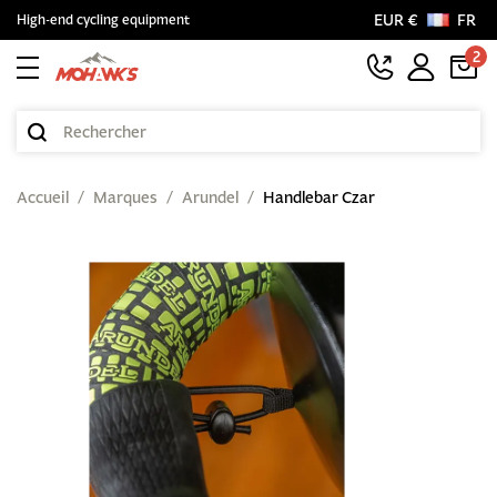
EUR €
FR
High-end cycling equipment
2
Accueil
Marques
Arundel
Handlebar Czar