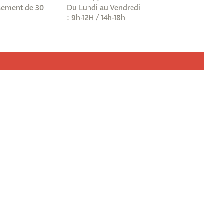
ement de 30
Du Lundi au Vendredi
: 9h-12H / 14h-18h
vous à notre newsletter