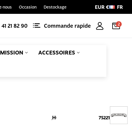
EUR €
FR
z-nous
Occasion
Destockage
2
1 41 21 82 90
Commande rapide
MISSION
ACCESSOIRES
Référence
EAN
AR_SCHRADER_HOSE
729440175221