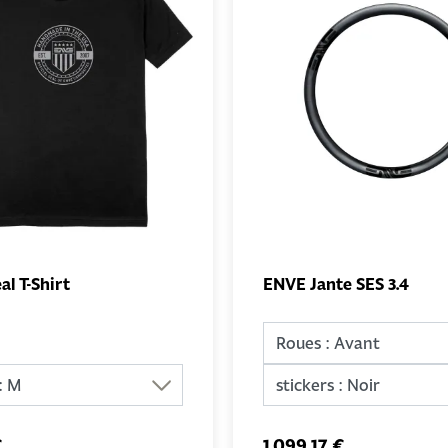
al T-Shirt
ENVE Jante SES 3.4
AJOUTER
AJO
AU PANIER
AU PA
€
1 099,17 €