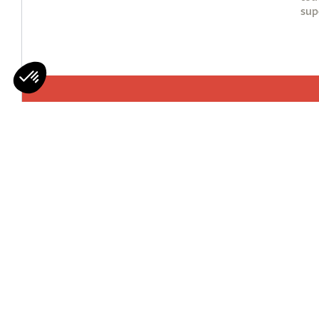
sup
Mohawks
Qui Sommes 
Nous Rejoind
Contactez-n
© MOHAWK’S - All rights reserved
Plan du 