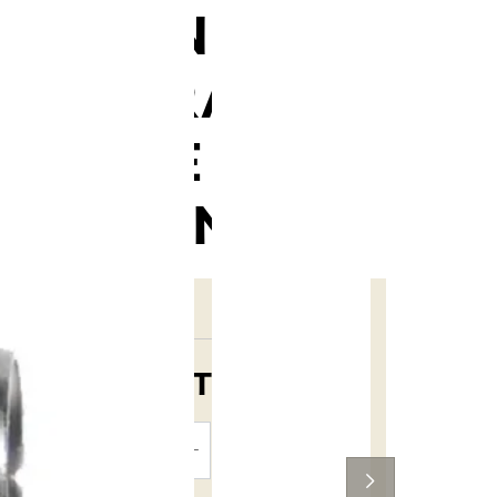
ARUNDEL
SCHRADER
HOSE
FITTING
15,75 €
TTC
AJOUTER
AU PANIER