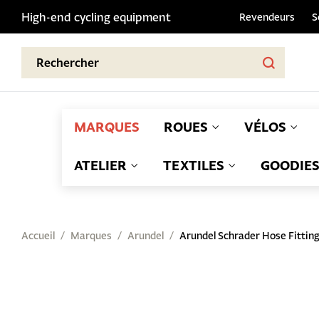
High-end cycling equipment
Revendeurs
S
MARQUES
ROUES
VÉLOS
ATELIER
TEXTILES
GOODIE
Accueil
Marques
Arundel
Arundel Schrader Hose Fittin