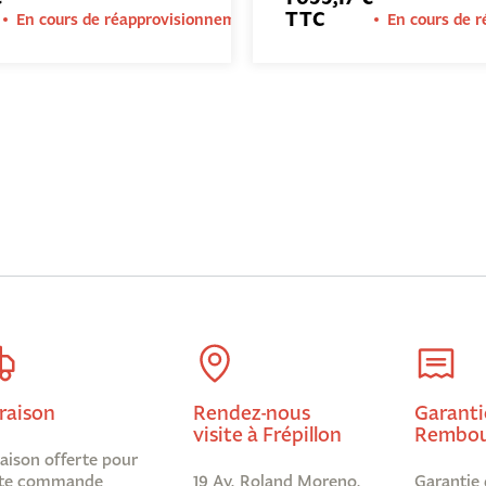
TTC
En cours de réapprovisionnement
En cours de 
raison
Rendez-nous
Garanti
visite à Frépillon
Rembou
raison offerte pour
te commande
19 Av. Roland Moreno,
Garantie 