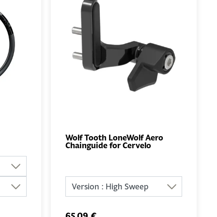
Wolf Tooth LoneWolf Aero
Chainguide for Cervelo
UTER
AJOUTER
NIER
AU PANIER
65,09 €