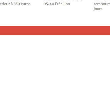
érieur à 350 euros
95740 Frépillon
rembours
jours
Informations légales
Abonnez-
Nous ?
Mentions légales
re !
Conditions générales de ventes
ous
Protection des données
site