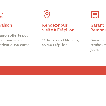
raison
Rendez-nous
Garanti
visite à Frépillon
Rembou
raison offerte pour
te commande
19 Av. Roland Moreno,
Garantie 
érieur à 350 euros
95740 Frépillon
rembours
jours
Informations légales
Abonnez-
Nous ?
Mentions légales