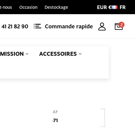
EUR €
FR
z-nous
Occasion
Destockage
2
1 41 21 82 90
Commande rapide
MISSION
ACCESSOIRES
Référence
EAN
BY-Y06
4713291520220