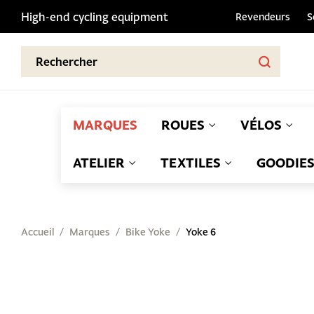
High-end cycling equipment
Revendeurs
S
MARQUES
ROUES
VÉLOS
ATELIER
TEXTILES
GOODIE
Accueil
Marques
Bike Yoke
Yoke 6