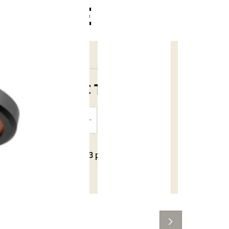
YOKE 6
69,95 €
TTC
AJOUTER
AU PANIER
Disponible
- Seulement 3 produits restants
en stock