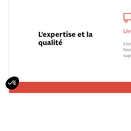
Liv
L'expertise et la
qualité
Liv
tou
sup
Mohawks
Qui Sommes 