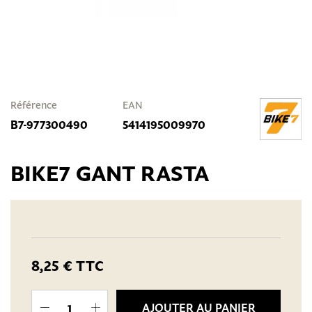
Référence
EAN
B7-977300490
5414195009970
BIKE7 GANT RASTA
8,25 €
TTC
AJOUTER AU PANIER