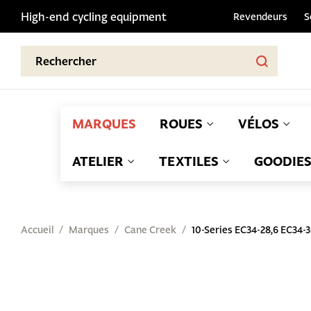
High-end cycling equipment
Revendeurs
S
MARQUES
ROUES
VÉLOS
ATELIER
TEXTILES
GOODIE
Accueil
Marques
Cane Creek
10-Series EC34-28,6 EC34-