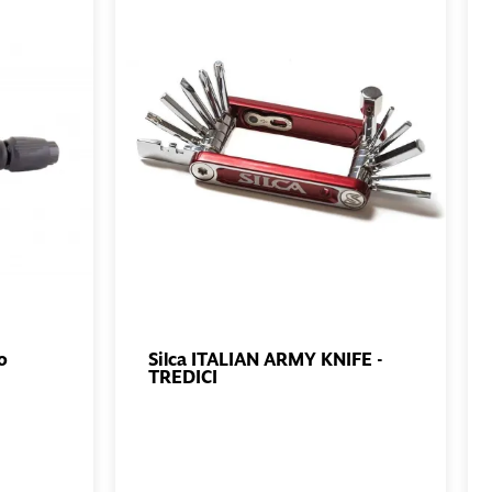
o
Silca ITALIAN ARMY KNIFE -
TREDICI
UTER
AJOUTER
NIER
AU PANIER