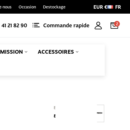
EUR €
FR
z-nous
Occasion
Destockage
2
1 41 21 82 90
Commande rapide
MISSION
ACCESSOIRES
Référence
EAN
BAA0056K
840226094724