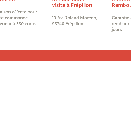
visite à Frépillon
Rembou
raison offerte pour
te commande
19 Av. Roland Moreno,
Garantie 
érieur à 350 euros
95740 Frépillon
rembours
jours
Informations légales
Abonnez-
Nous ?
Mentions légales
re !
Conditions générales de ventes
ous
Protection des données