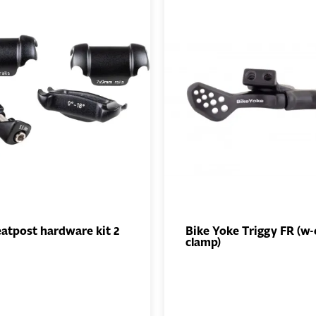
atpost hardware kit 2
Bike Yoke Triggy FR (w-
clamp)
AJOUTER
AJO
AU PANIER
AU PA