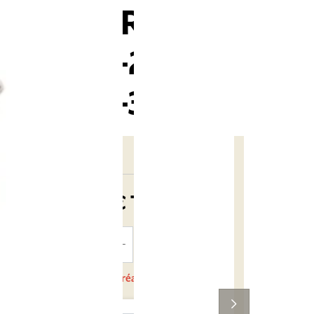
10-SERIES
EC34-28,6
EC34-30
45,84 €
TTC
AJOUTER
AU PANIER
En cours de réapprovisionnement