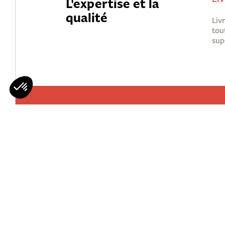
L'expertise et la
qualité
Liv
tou
sup
Mohawks
Qui Sommes 
Nous Rejoind
Contactez-n