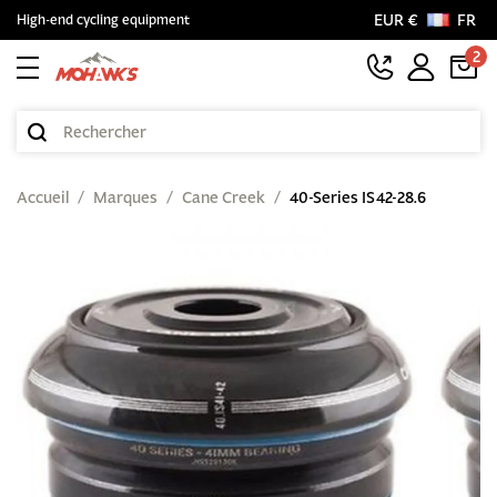
EUR €
FR
High-end cycling equipment
2
Accueil
Marques
Cane Creek
40-Series IS42-28.6