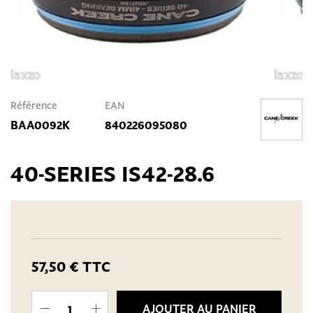
Référence
EAN
BAA0092K
840226095080
40-SERIES IS42-28.6
57,50 €
TTC
AJOUTER AU PANIER