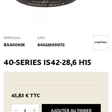
Référence
EAN
BAA0095K
840226095172
40-SERIES IS42-28,6 H15
45,83 €
TTC
AJOUTER AU PANIER