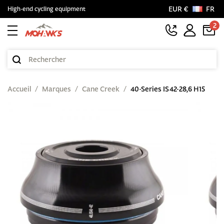
EUR €
FR
High-end cycling equipment
2
Accueil
Marques
Cane Creek
40-Series IS42-28,6 H15