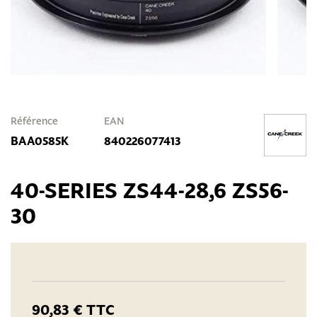
Référence
EAN
BAA0585K
840226077413
40-SERIES ZS44-28,6 ZS56-
30
90,83 €
TTC