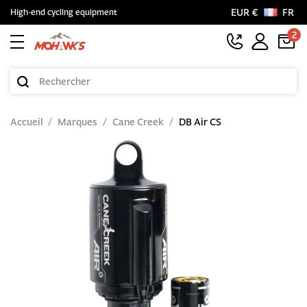
EUR €
FR
High-end cycling equipment
2
Accueil
Marques
Cane Creek
DB Air CS