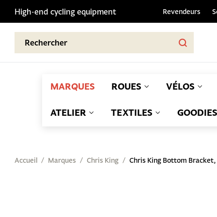
High-end cycling equipment
Revendeurs
S
MARQUES
ROUES
VÉLOS
ATELIER
TEXTILES
GOODIE
Accueil
Marques
Chris King
Chris King Bottom Bracket,