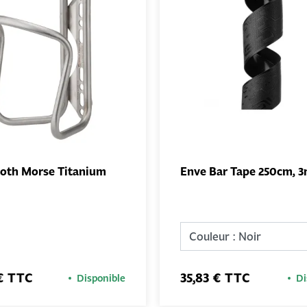
ooth Morse Titanium
Enve Bar Tape 250cm, 
AJOUTER
AJO
AU PANIER
AU PA
 € TTC
35,83 € TTC
Disponible
Di