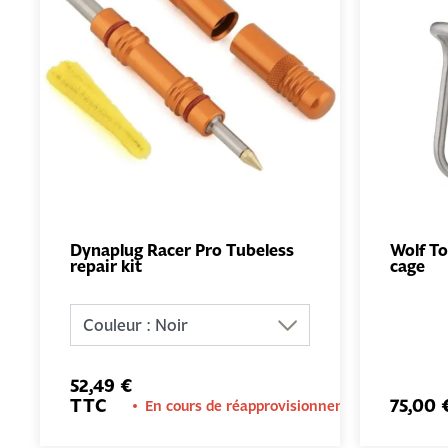
Dynaplug Racer Pro Tubeless
Wolf T
repair kit
cage
AJOUTER
AU PANIER
52,49 €
TTC
75,00
En cours de réapprovisionnement