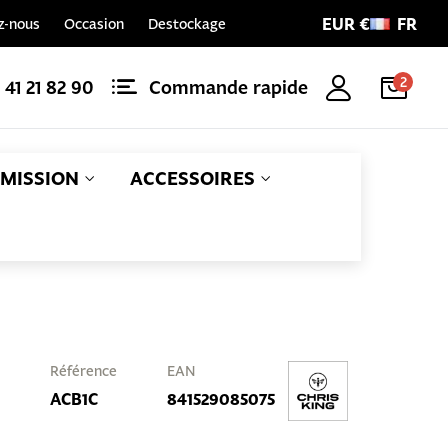
EUR €
FR
z-nous
Occasion
Destockage
2
1 41 21 82 90
Commande rapide
MISSION
ACCESSOIRES
Référence
EAN
ACB1C
841529085075