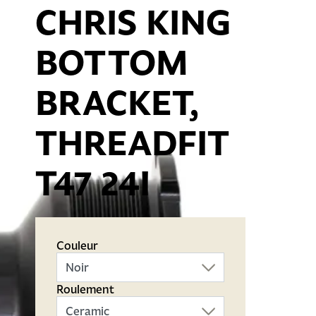
CHRIS KING
BOTTOM
BRACKET,
THREADFIT
T47 24I
Couleur
Roulement