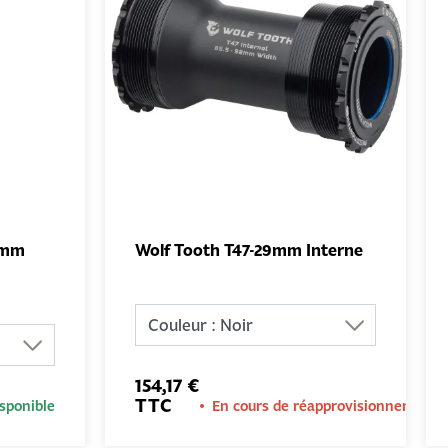
3mm
Wolf Tooth T47-29mm Interne
UTER
AJOUTER
NIER
AU PANIER
154,17 €
TTC
sponible
En cours de réapprovisionnement