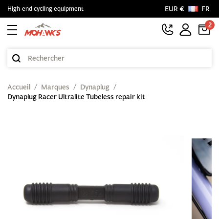
EUR €
FR
High-end cycling equipment
2
Accueil
Marques
Dynaplug
Dynaplug Racer Ultralite Tubeless repair kit