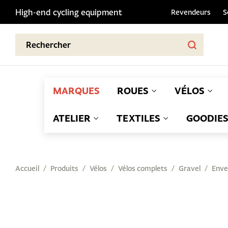
High-end cycling equipment
Revendeurs
S
MARQUES
ROUES
VÉLOS
ATELIER
TEXTILES
GOODIE
Accueil
Produits
Vélos
Vélos complets
Gravel
Enve