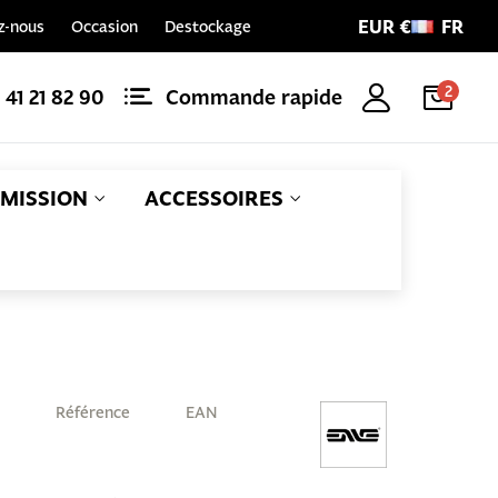
EUR €
FR
z-nous
Occasion
Destockage
2
1 41 21 82 90
Commande rapide
MISSION
ACCESSOIRES
Référence
EAN