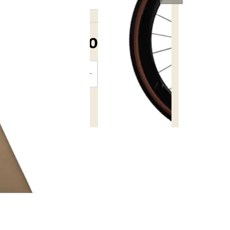
6 582,50 €
TTC
AJOUTER
AU PANIER
Disponible