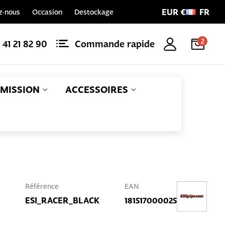
EUR €
FR
z-nous
Occasion
Destockage
2
1 41 21 82 90
Commande rapide
MISSION
ACCESSOIRES
Référence
EAN
ESI_RACER_BLACK
181517000025