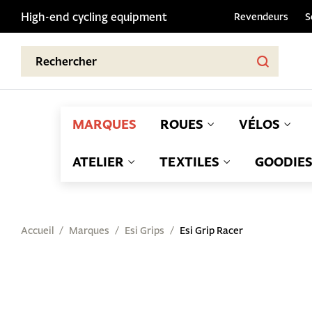
High-end cycling equipment
Revendeurs
S
MARQUES
ROUES
VÉLOS
ATELIER
TEXTILES
GOODIE
Accueil
Marques
Esi Grips
Esi Grip Racer