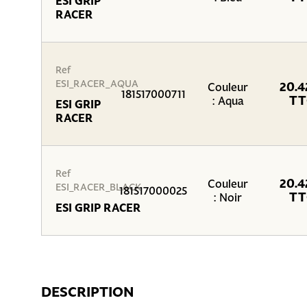
ESI GRIP
RACER
Ref
ESI_RACER_AQUA
20.4
Couleur
181517000711
TT
: Aqua
ESI GRIP
RACER
Ref
20.4
Couleur
ESI_RACER_BLACK
181517000025
TT
: Noir
ESI GRIP RACER
DESCRIPTION