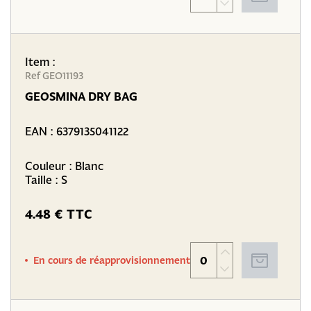
Item :
Ref GEO11193
GEOSMINA DRY BAG
EAN :
6379135041122
Couleur : Blanc
Taille : S
4.48 € TTC
En cours de réapprovisionnement