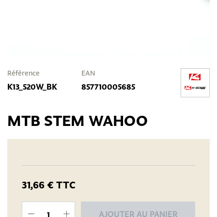
Référence
EAN
K13_520W_BK
857710005685
MTB STEM WAHOO
31,66 €
TTC
AJOUTER AU PANIER