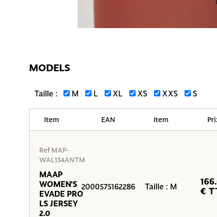
MODELS
Taille :
M
L
XL
XS
XXS
S
Item
EAN
Item
Pri
Ref MAP-
WAL134ANTM
MAAP
166
WOMEN'S
2000575162286
Taille : M
€ T
EVADE PRO
LS JERSEY
2.0