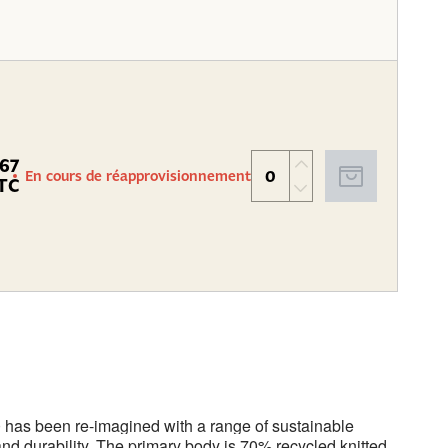
.67
En cours de réapprovisionnement
TC
as been re-imagined with a range of sustainable
nd durability. The primary body is 70% recycled knitted