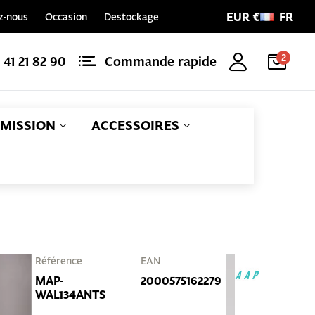
EUR €
FR
z-nous
Occasion
Destockage
2
1 41 21 82 90
Commande rapide
MISSION
ACCESSOIRES
Référence
EAN
MAP-
2000575162279
WAL134ANTS