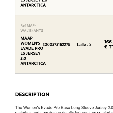
LS JERSEY 2.0
ANTARCTICA
Ref MAP-
WAL134ANTS
MAAP
166
WOMEN'S
2000575162279
Taille : S
€ T
EVADE PRO
LS JERSEY
2.0
ANTARCTICA
DESCRIPTION
The Women's Evade Pro Base Long Sleeve Jersey 2.0 h
materials and new design details for premium comfort a