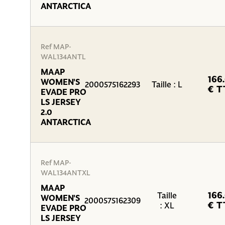
ANTARCTICA
Ref MAP-
WAL134ANTL
MAAP
166
WOMEN'S
2000575162293
Taille : L
€ T
EVADE PRO
LS JERSEY
2.0
ANTARCTICA
Ref MAP-
WAL134ANTXL
MAAP
166
Taille
WOMEN'S
2000575162309
€ T
: XL
EVADE PRO
LS JERSEY