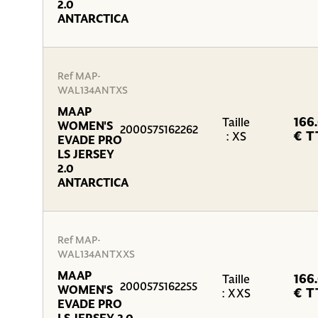
2.0
ANTARCTICA
Ref MAP-
WAL134ANTXS
MAAP
166
Taille
WOMEN'S
2000575162262
€ T
: XS
EVADE PRO
LS JERSEY
2.0
ANTARCTICA
Ref MAP-
WAL134ANTXXS
MAAP
166
Taille
2000575162255
WOMEN'S
€ T
: XXS
EVADE PRO