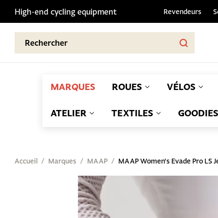
High-end cycling equipment
Revendeurs
S
MARQUES
ROUES
VÉLOS
ATELIER
TEXTILES
GOODIE
Accueil
Marques
MAAP
MAAP Women's Evade Pro LS Je