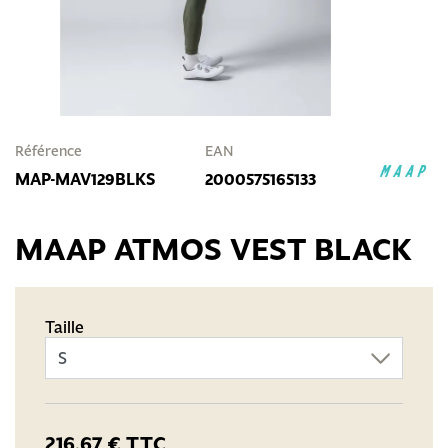
Référence
EAN
MAP-MAV129BLKS
2000575165133
MAAP ATMOS VEST BLACK
Taille
216,67 €
TTC