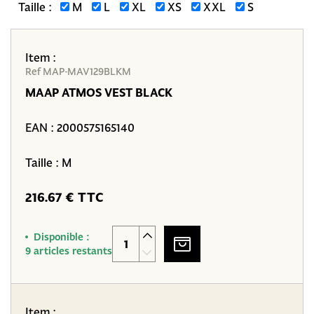
Taille :
M
L
XL
XS
XXL
S
Item :
Ref MAP-MAV129BLKM
MAAP ATMOS VEST BLACK
EAN :
2000575165140
Taille : M
216.67 € TTC
Disponible :
9 articles restants
Item :