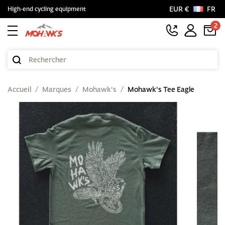
EUR €
FR
High-end cycling equipment
2
Accueil
Marques
Mohawk's
Mohawk's Tee Eagle