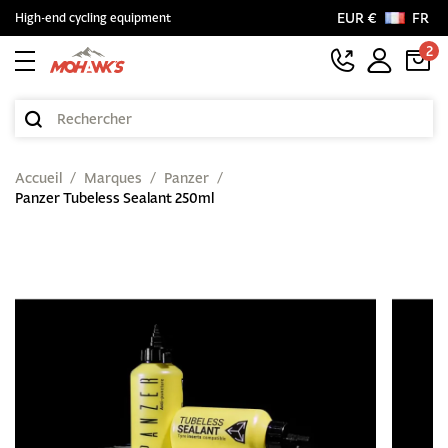
EUR €
FR
High-end cycling equipment
2
Accueil
Marques
Panzer
Panzer Tubeless Sealant 250ml