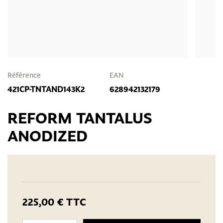
Référence
EAN
421CP-TNTAND143K2
628942132179
REFORM TANTALUS
ANODIZED
225,00 €
TTC