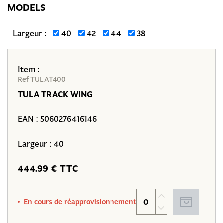
MODELS
Largeur :
40
42
44
38
Item :
Ref TULAT400
TULA TRACK WING
EAN :
5060276416146
Largeur : 40
444.99 € TTC
En cours de réapprovisionnement