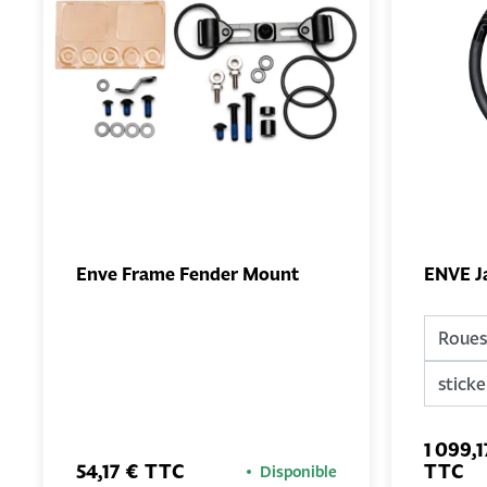
Enve Frame Fender Mount
ENVE Ja
AJOUTER
AU PANIER
1 099,1
54,17 € TTC
TTC
Disponible