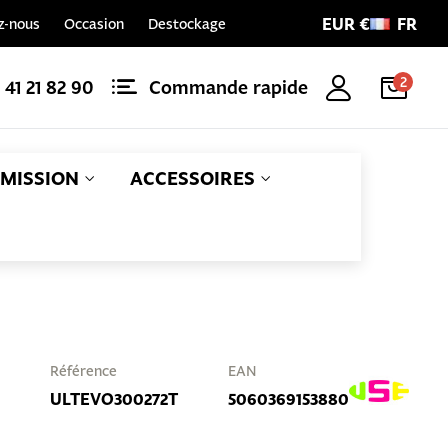
EUR €
FR
z-nous
Occasion
Destockage
2
1 41 21 82 90
Commande rapide
MISSION
ACCESSOIRES
Référence
EAN
ULTEVO300272T
5060369153880