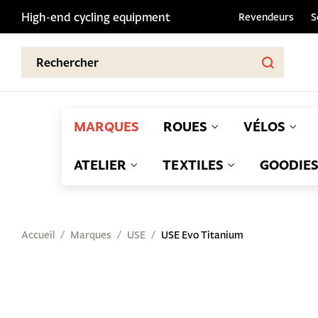
High-end cycling equipment
Revendeurs
S
MARQUES
ROUES
VÉLOS
ATELIER
TEXTILES
GOODIE
Accueil
Marques
USE
USE Evo Titanium