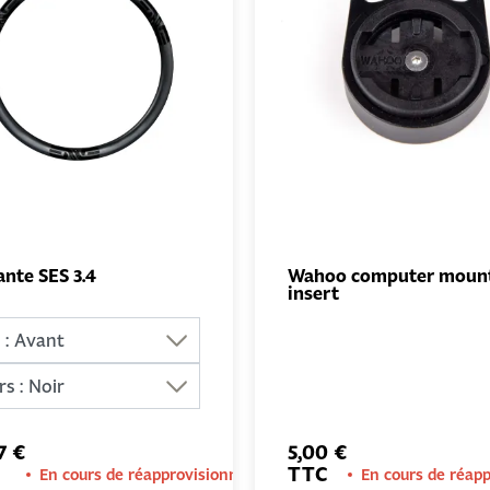
nte SES 3.4
Wahoo computer moun
insert
AJOUTER
AJO
AU PANIER
AU PA
7 €
5,00 €
TTC
En cours de réapprovisionnement
En cours de réap