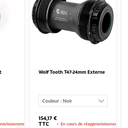
t
Wolf Tooth T47-24mm Externe
UTER
AJOUTER
NIER
AU PANIER
154,17 €
TTC
provisionnement
En cours de réapprovisionnement