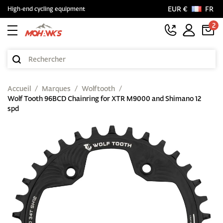
EUR €
FR
High-end cycling equipment
2
Accueil
Marques
Wolftooth
Wolf Tooth 96BCD Chainring for XTR M9000 and Shimano 12
spd