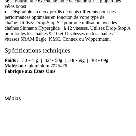
36T. Fournit une excellente ligne de chaîne sur la plupart des
vélos boost
Disponible en deux profils de dents différents pour des
performances optimales en fonction de votre type de
chaîne. Utilisez Drop-Stop ST pour une utilisation avec les
chaînes Shimano Hyperglide+ à 12 vitesses. Utilisez Drop-Stop A
pour toutes les chaînes 9, 10 et 11 vitesses ou les chaînes 12
vitesses SRAM Eagle, KMC, Connex ou Wippermann.
Spécifications techniques
Poids :
30 • 41g
|
32t • 50g
|
34t •59g
|
36t • 69g
Matériau :
aluminium 7075-T6
Fabriqué aux États-Unis
Médias