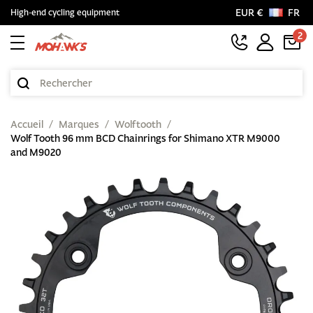
EUR €
FR
High-end cycling equipment
2
Accueil
Marques
Wolftooth
Wolf Tooth 96 mm BCD Chainrings for Shimano XTR M9000
and M9020