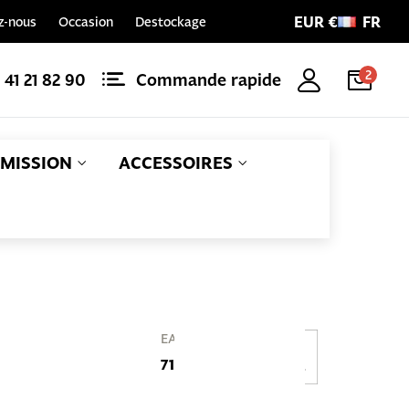
EUR €
FR
z-nous
Occasion
Destockage
2
1 41 21 82 90
Commande rapide
MISSION
ACCESSOIRES
Référence
EAN
010-0844
714401108448