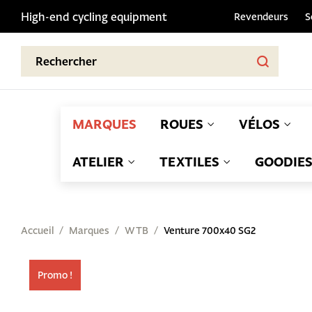
High-end cycling equipment
Revendeurs
S
MARQUES
ROUES
VÉLOS
ATELIER
TEXTILES
GOODIE
Accueil
Marques
WTB
Venture 700x40 SG2
Promo !