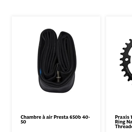
Chambre à air Presta 650b 40-
Praxis
50
Ring N
AJOUTER
Thread
AU PANIER