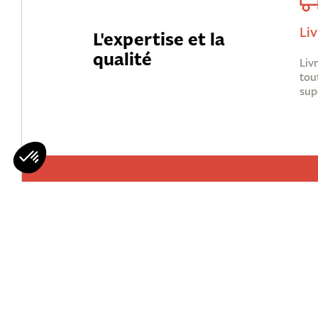
Liv
L'expertise et la
qualité
Liv
tou
sup
Mohawks
Qui Sommes 
Nous Rejoind