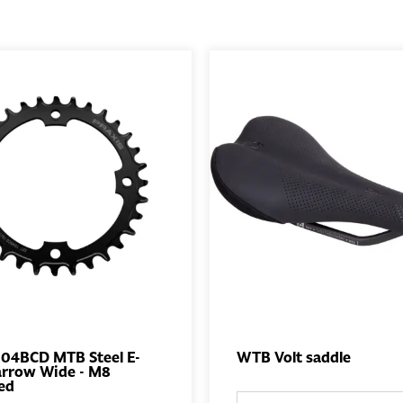
 104BCD MTB Steel E-
WTB Volt saddle
arrow Wide - M8
AJOUTER
AJO
ed
AU PANIER
AU PA