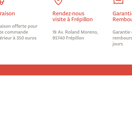
raison
Rendez-nous
Garanti
visite à Frépillon
Rembou
raison offerte pour
te commande
19 Av. Roland Moreno,
Garantie 
érieur à 350 euros
95740 Frépillon
rembours
jours
Informations légales
Abonnez-
Nous ?
Mentions légales
re !
Conditions générales de ventes