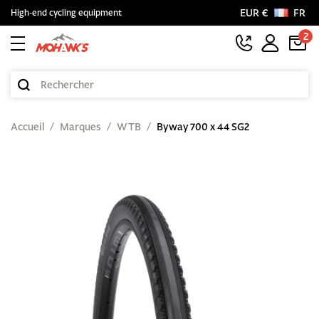
EUR €
FR
High-end cycling equipment
2
Accueil
Marques
WTB
Byway 700 x 44 SG2