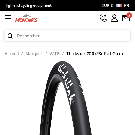
EUR €
FR
High-end cycling equipment
2
Accueil
Marques
WTB
Thickslick 700x28c Flat Guard