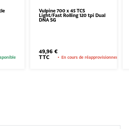
tle
Vulpine 700 x 45 TCS
Light/Fast Rolling 120 tpi Dual
UTER
AJOUTER
DNA SG
NIER
AU PANIER
49,96 €
TTC
sponible
En cours de réapprovisionnement