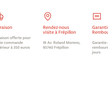
raison
Rendez-nous
Garanti
visite à Frépillon
Rembou
raison offerte pour
te commande
19 Av. Roland Moreno,
Garantie 
érieur à 350 euros
95740 Frépillon
rembours
jours
Informations légales
Abonnez-
Nous ?
Mentions légales