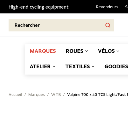
High-end cycling equipment
Revendeurs
S
MARQUES
ROUES
VÉLOS
ATELIER
TEXTILES
GOODIE
Accueil
Marques
WTB
Vulpine 700 x 40 TCS Light/Fast 