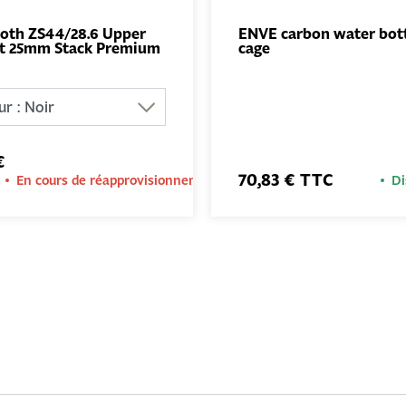
ooth ZS44/28.6 Upper
ENVE carbon water bot
t 25mm Stack Premium
cage
AJOUTER
AJO
AU PANIER
AU PA
€
70,83 € TTC
En cours de réapprovisionnement
Di