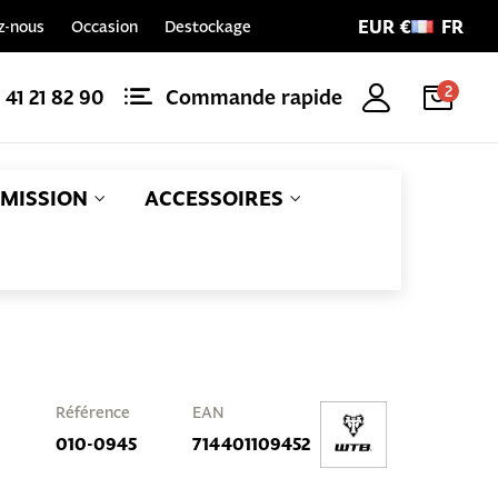
EUR €
FR
z-nous
Occasion
Destockage
2
1 41 21 82 90
Commande rapide
MISSION
ACCESSOIRES
Référence
EAN
010-0945
714401109452