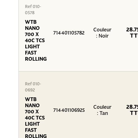
Ref 010-
0578
WTB
NANO
28.7
Couleur
714401105782
700 X
TT
: Noir
40C TCS
LIGHT
FAST
ROLLING
Ref 010-
0692
WTB
NANO
28.7
Couleur
714401106925
700 X
TT
: Tan
40C TCS
LIGHT
FAST
ROLLING