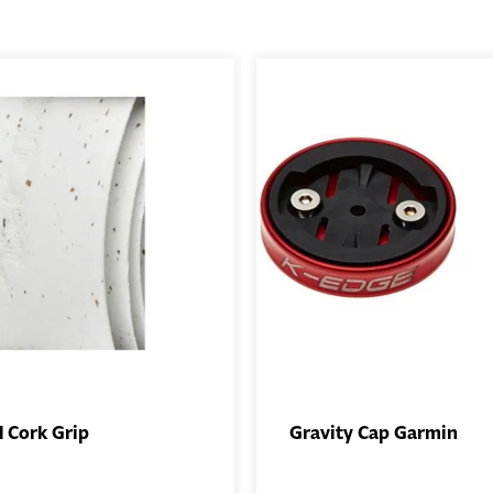
 Cork Grip
Gravity Cap Garmin
AJOUTER
AJO
AU PANIER
AU PA