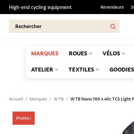
High-end cycling equipment
Revendeurs
S
MARQUES
ROUES
VÉLOS
ATELIER
TEXTILES
GOODIE
Accueil
Marques
WTB
WTB Nano 700 x 40c TCS Light Fa
Promo !