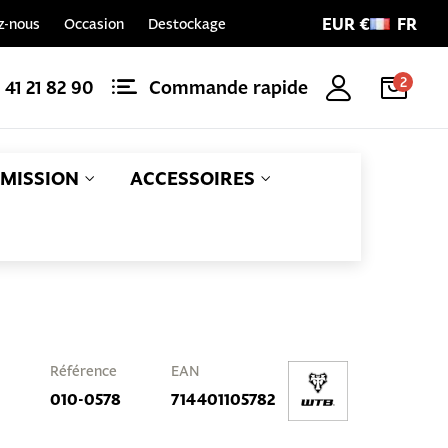
EUR €
FR
z-nous
Occasion
Destockage
2
1 41 21 82 90
Commande rapide
MISSION
ACCESSOIRES
Référence
EAN
010-0578
714401105782