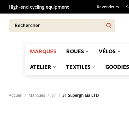
High-end cycling equipment
Revendeurs
S
MARQUES
ROUES
VÉLOS
ATELIER
TEXTILES
GOODIE
Accueil
Marques
3T
3T Superghiaia LTD