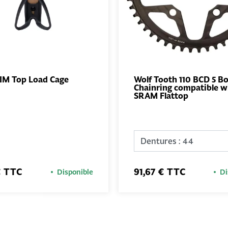
IM Top Load Cage
Wolf Tooth 110 BCD 5 Bo
Chainring compatible w
AJOUTER
AJO
SRAM Flattop
AU PANIER
AU PA
€ TTC
91,67 € TTC
Disponible
Di