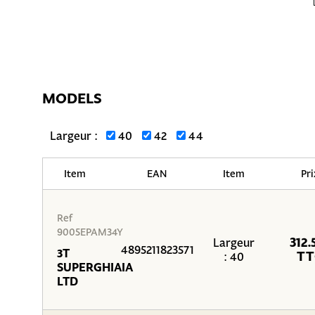
MODELS
Largeur :
40
42
44
Item
EAN
Item
Pri
Ref
9005EPAM34Y
312.
Largeur
4895211823571
3T
TT
: 40
SUPERGHIAIA
LTD