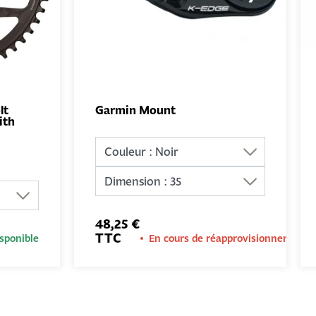
lt
Garmin Mount
ith
UTER
AJOUTER
NIER
AU PANIER
48,25 €
TTC
sponible
En cours de réapprovisionnement