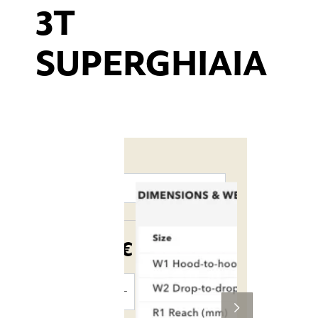
3T
SUPERGHIAIA
LTD
Largeur
312,50 €
TTC
AJOUTER
AU PANIER