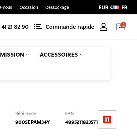
EUR €
FR
z-nous
Occasion
Destockage
2
1 41 21 82 90
Commande rapide
MISSION
ACCESSOIRES
Référence
EAN
9005EPAM34Y
4895211823571