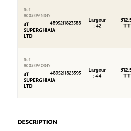
Ref
9005EPAN34Y
312.
Largeur
4895211823588
3T
TT
: 42
SUPERGHIAIA
LTD
Ref
9005EPAO34Y
312.
Largeur
4895211823595
3T
TT
: 44
SUPERGHIAIA
LTD
DESCRIPTION