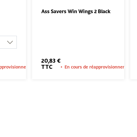
Ass Savers Win Wings 2 Black
UTER
AJOUTER
NIER
AU PANIER
20,83 €
TTC
approvisionnement
En cours de réapprovisionnement