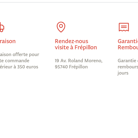
raison
Rendez-nous
Garanti
visite à Frépillon
Rembou
raison offerte pour
te commande
19 Av. Roland Moreno,
Garantie 
érieur à 350 euros
95740 Frépillon
rembours
jours
Informations légales
Abonnez-