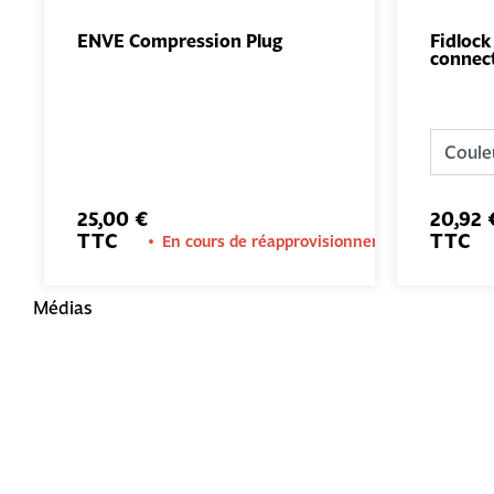
ENVE Compression Plug
Fidlock
connec
AJOUTER
AU PANIER
25,00 €
20,92 
TTC
TTC
En cours de réapprovisionnement
Médias