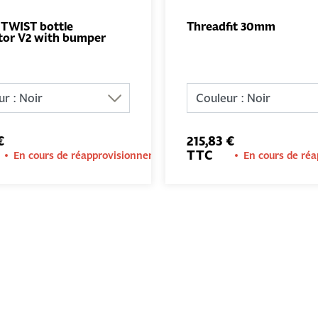
 TWIST bottle
Threadfit 30mm
tor V2 with bumper
AJOUTER
AJO
AU PANIER
AU PA
€
215,83 €
TTC
En cours de réapprovisionnement
En cours de ré