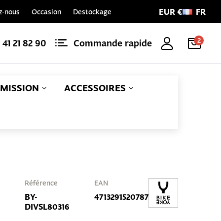
EUR €
FR
z-nous
Occasion
Destockage
2
1 41 21 82 90
Commande rapide
MISSION
ACCESSOIRES
Référence
EAN
BY-
4713291520787
DIVSL80316