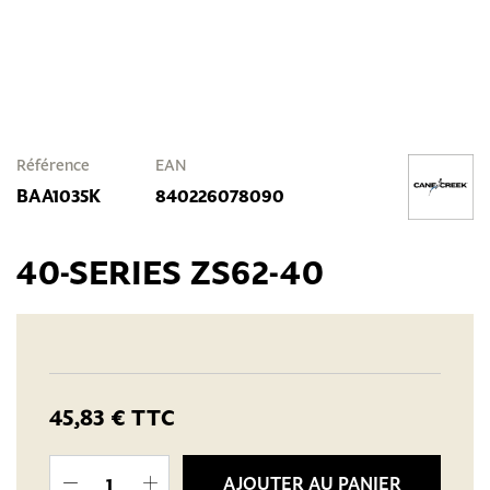
Référence
EAN
BAA1035K
840226078090
40-SERIES ZS62-40
45,83 €
TTC
AJOUTER AU PANIER