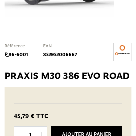
Référence
EAN
P_86-6001
852952006667
PRAXIS M30 386 EVO ROAD
45,79 €
TTC
AJOUTER AU PANIER